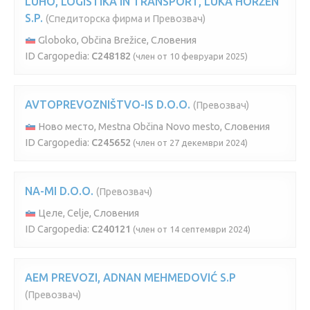
LUHO, LOGISTIKA IN TRANSPORT, LUKA HORŽEN
S.P.
(Спедиторска фирма и Превозвач)
Globoko, Občina Brežice, Словения
ID Cargopedia:
C248182
(член от 10 февруари 2025)
AVTOPREVOZNIŠTVO-IS D.O.O.
(Превозвач)
Ново место, Mestna Občina Novo mesto, Словения
ID Cargopedia:
C245652
(член от 27 декември 2024)
NA-MI D.O.O.
(Превозвач)
Целе, Celje, Словения
ID Cargopedia:
C240121
(член от 14 септември 2024)
AEM PREVOZI, ADNAN MEHMEDOVIĆ S.P
(Превозвач)