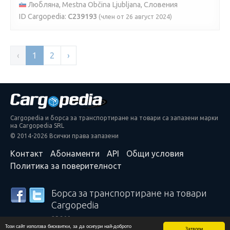
Любляна, Mestna Občina Ljubljana, Словения
ID Cargopedia:
C239193
(член от 26 август 2024)
‹
1
2
›
Cargopedia и борса за транспортиране на товари са запазени марки
на Cargopedia SRL
© 2014-2026 Всички права запазени
Контакт
Абонаменти
API
Общи условия
Политика за поверителност
Борса за транспортиране на товари
Cargopedia
25 300 превозвача и спедитори от целия свят
Този сайт използва бисквитки, за да осигури най-доброто
разчитат на нашите услуги
Затвори