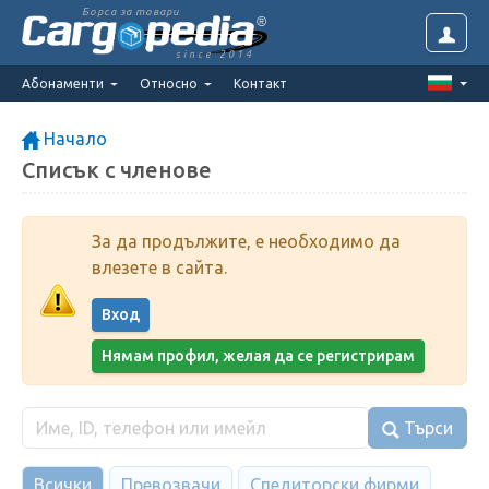
Борса за товари
since 2014
Абонаменти
Относно
Контакт
Начало
Списък с членове
За да продължите, е необходимо да
влезете в сайта.
Вход
Нямам профил, желая да се регистрирам
Търси
Всички
Превозвачи
Спедиторски фирми