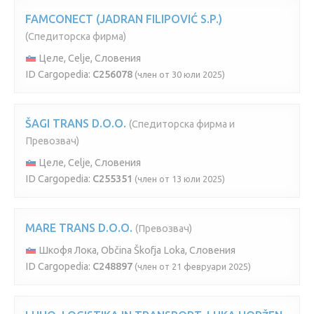
FAMCONECT (JADRAN FILIPOVIĆ S.P.)
(Спедиторска фирма)
Целе, Celje, Словения
ID Cargopedia:
C256078
(член от 30 юли 2025)
ŠAGI TRANS D.O.O.
(Спедиторска фирма и
Превозвач)
Целе, Celje, Словения
ID Cargopedia:
C255351
(член от 13 юли 2025)
MARE TRANS D.O.O.
(Превозвач)
Шкофя Лока, Občina Škofja Loka, Словения
ID Cargopedia:
C248897
(член от 21 февруари 2025)