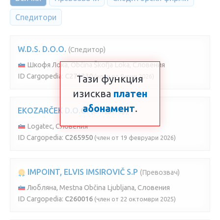
Спедитори
W.D.S. D.O.O.
(Спедитор)
Шкофя Лока, Občina Škofja Loka, Словения
ID Cargopedia:
C271330
(член от 8 юни 2026)
Тази функция
изисква
платен
абонамент
.
EKOZARČEK D.O.O.
(Спедитор)
Logatec, Словения
ID Cargopedia:
C265950
(член от 19 февруари 2026)
IMPOINT, ELVIS IMSIROVIČ S.P
(Превозвач)
Любляна, Mestna Občina Ljubljana, Словения
ID Cargopedia:
C260016
(член от 22 октомври 2025)