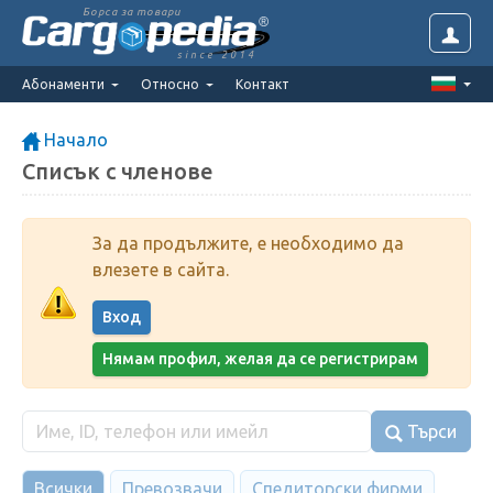
Борса за товари
since 2014
Абонаменти
Относно
Контакт
Начало
Списък с членове
За да продължите, е необходимо да
влезете в сайта.
Вход
Нямам профил, желая да се регистрирам
Търси
Всички
Превозвачи
Спедиторски фирми