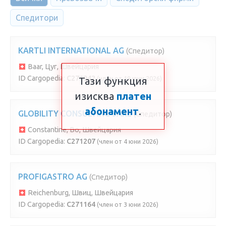
Спедитори
KARTLI INTERNATIONAL AG
(Спедитор)
Baar, Цуг, Швейцария
ID Cargopedia:
C271942
(член от 19 юни 2026)
Тази функция
изисква
платен
абонамент
.
GLOBILITY CONSULTING SÀRL
(Спедитор)
Constantine, Во, Швейцария
ID Cargopedia:
C271207
(член от 4 юни 2026)
PROFIGASTRO AG
(Спедитор)
Reichenburg, Швиц, Швейцария
ID Cargopedia:
C271164
(член от 3 юни 2026)