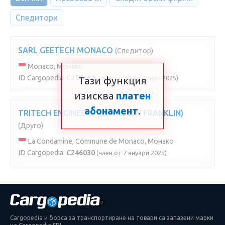
Спедитори
SARL GEETECH MONACO
(Спедитор)
Monaco, Монако
ID Cargopedia:
C257460
(член от 2 септември 2025)
Тази функция
изисква
платен
абонамент
.
TRITECH ENGINEERS (IND. ALLEN FRANKLIN)
(Друго)
La Condamine, Commune de Monaco, Монако
ID Cargopedia:
C246030
(член от 7 януари 2025)
Cargopedia и борса за транспортиране на товари са запазени марки