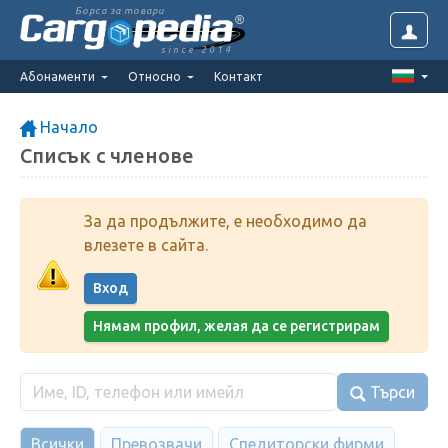
Борса за товари
since 2014
Абонаменти
Относно
Контакт
Начало
Списък с членове
За да продължите, е необходимо да
влезете в сайта.
Вход
Нямам профил, желая да се регистрирам
Търси
Всички
Превозвачи
Спедиторски фирми