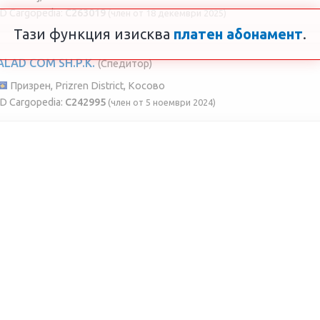
ID Cargopedia:
C263019
(член от 18 декември 2025)
Тази функция изисква
платен абонамент
.
ALAD COM SH.P.K.
(Спедитор)
Призрен, Prizren District, Косово
ID Cargopedia:
C242995
(член от 5 ноември 2024)