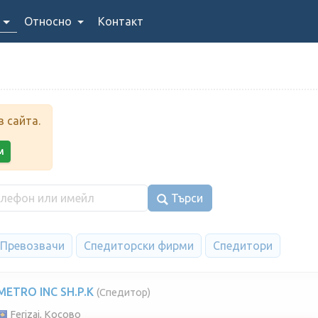
Относно
Контакт
 сайта.
м
Търси
Превозвачи
Спедиторски фирми
Спедитори
METRO INC SH.P.K
(Спедитор)
Ferizaj, Косово