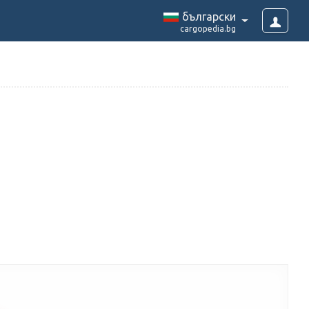
български
cargopedia.bg