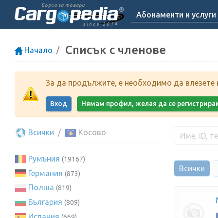
Борса за товари
Абонаменти и услуги
since 2014
Списък с членове
Начало
За да продължите, е необходимо да влезете в
Вход
Нямам профил, желая да се регистрира
Всички
Косово
Румъния
(19167)
Всички
Германия
(873)
Полша
(819)
България
(809)
Испания
(669)