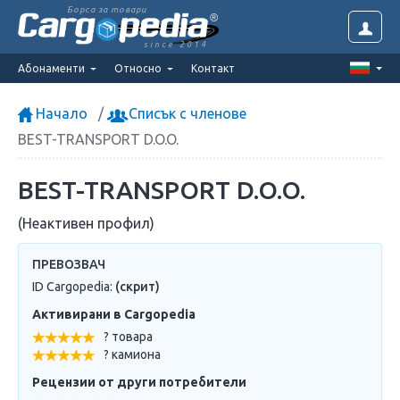
Борса за товари
since 2014
Абонаменти
Относно
Контакт
Начало
Списък с членове
BEST-TRANSPORT D.O.O.
BEST-TRANSPORT D.O.O.
(Неактивен профил)
ПРЕВОЗВАЧ
ID Cargopedia:
(скрит)
Активирани в Cargopedia
? товара
? камиона
Рецензии от други потребители