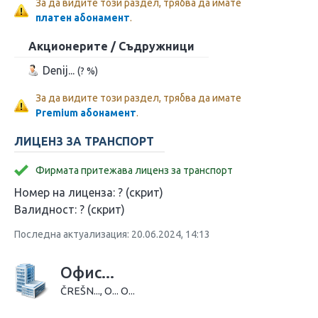
За да видите този раздел, трябва да имате
платен абонамент
.
Акционерите / Съдружници
Denij...
(? %)
За да видите този раздел, трябва да имате
Premium абонамент
.
ЛИЦЕНЗ ЗА ТРАНСПОРТ
Фирмата притежава лиценз за транспорт
Номер на лиценза:
? (скрит)
Валидност:
? (скрит)
Последна актуализация: 20.06.2024, 14:13
Офис...
ČREŠN..., O... O...