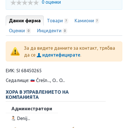
0 оценки
Данни фирма
Товари
Камиони
?
?
Оценки
Инциденти
0
0
За да видите данните за контакт, трябва
да се
идентифицирате
.
ЕИК:
SI 68450265
Седалище:
Črešn..., O... O...
ХОРА В УПРАВЛЕНИЕТО НА
КОМПАНИЯТА
Администратори
Denij...