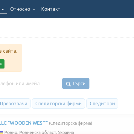
Относно
Контакт
 сайта.
м
Търси
Превозвачи
Спедиторски фирми
Спедитори
LLC "WOODEN WEST"
(Спедиторска фирма)
Ровно, Ровненска област, Украйна