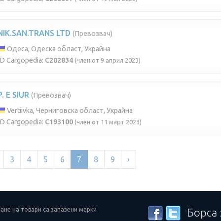
NIK.SAN.TRANS LTD
(Превозвач)
Одеса, Одеска област, Украйна
ID Cargopedia:
C202834
(член от 9 април 2023)
P. E SIUR
(Превозвач)
Vertiivka, Черниговска област, Украйна
ID Cargopedia:
C193100
(член от 11 март 2023)
3
4
5
6
7
8
9
›
ане на товари са запазени марки
Борса 