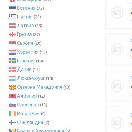
Естония
(32)
Гърция
(28)
Латвия
(28)
Грузия
(27)
Сърбия
(20)
Хърватия
(19)
Швеция
(19)
Дания
(18)
Люксембург
(14)
Северна Македония
(13)
Албания
(12)
Словения
(12)
Ирландия
(9)
Финландия
(7)
Босна и Херцеговина
(6)