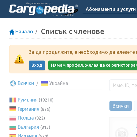
Борса за товари
Абонаменти и услуги
since 2014
Списък с членове
Начало
За да продължите, е необходимо да влезете в
Вход
Нямам профил, желая да се регистрира
Всички
Украйна
Румъния
(19210)
Всички
Германия
(876)
Полша
(822)
България
(813)
Испания
(670)