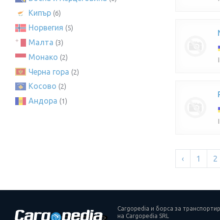
Кипър
(6)
Норвегия
(5)
Малта
(3)
Монако
(2)
Черна гора
(2)
Косово
(2)
Андора
(1)
‹
1
2
Cargopedia и борса за транспортир
на Cargopedia SRL