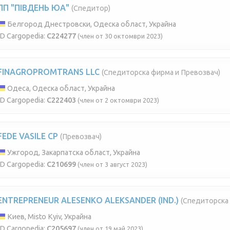
ПП "ПІВДЕНЬ ЮА"
(Спедитор)
Белгород Днестровски, Одеска област, Украйна
ID Cargopedia:
C224277
(член от 30 октомври 2023)
FINAGROPROMTRANS LLC
(Спедиторска фирма и Превозвач)
Одеса, Одеска област, Украйна
ID Cargopedia:
C222403
(член от 2 октомври 2023)
FEDE VASILE CP
(Превозвач)
Ужгород, Закарпатска област, Украйна
ID Cargopedia:
C210699
(член от 3 август 2023)
ENTREPRENEUR ALESENKO ALEKSANDER (IND.)
(Спедиторска
Киев, Misto Kyiv, Украйна
ID Cargopedia:
C205697
(член от 19 май 2023)