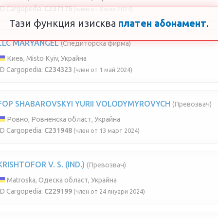
ID Cargopedia:
C237175
(член от 8 юли 2024)
Тази функция изисква
платен абонамент
.
LLC MARYANGEL
(Спедиторска фирма)
Киев, Misto Kyiv, Украйна
ID Cargopedia:
C234323
(член от 1 май 2024)
FOP SHABAROVSKYI YURII VOLODYMYROVYCH
(Превозвач)
Ровно, Ровненска област, Украйна
ID Cargopedia:
C231948
(член от 13 март 2024)
KRISHTOFOR V. S. (IND.)
(Превозвач)
Matroska, Одеска област, Украйна
ID Cargopedia:
C229199
(член от 24 януари 2024)