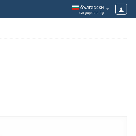
български
cargopedia.bg