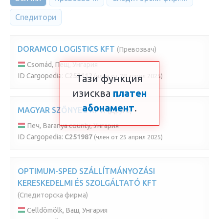
Спедитори
DORAMCO LOGISTICS KFT
(Превозвач)
Csomád, Пещ, Унгария
ID Cargopedia:
C252112
(член от 28 април 2025)
Тази функция
изисква
платен
абонамент
.
MAGYAR SZŐNYEG KFT.
(Друго)
Печ, Baranya county, Унгария
ID Cargopedia:
C251987
(член от 25 април 2025)
OPTIMUM-SPED SZÁLLÍTMÁNYOZÁSI
KERESKEDELMI ÉS SZOLGÁLTATÓ KFT
(Спедиторска фирма)
Celldömölk, Ваш, Унгария