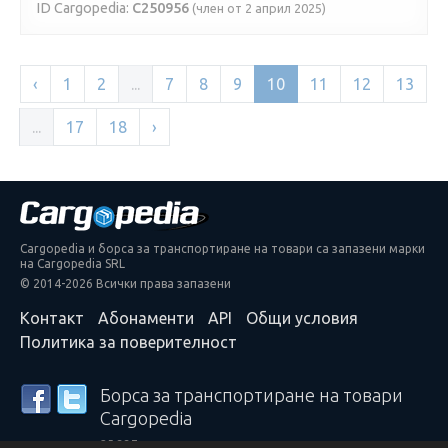
ID Cargopedia:
C250956
(член от 2 април 2025)
‹
1
2
...
7
8
9
10
11
12
13
...
17
18
›
Cargopedia и борса за транспортиране на товари са запазени марки
на Cargopedia SRL
© 2014-2026 Всички права запазени
Контакт
Абонаменти
API
Общи условия
Политика за поверителност
Борса за транспортиране на товари
Cargopedia
25 337 превозвача и спедитори от целия свят