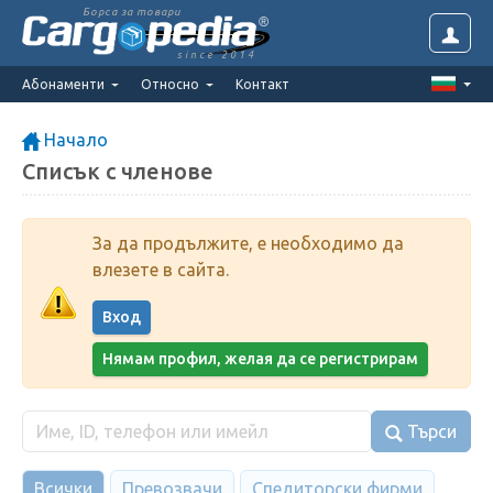
Борса за товари
since 2014
Абонаменти
Относно
Контакт
Начало
Списък с членове
За да продължите, е необходимо да
влезете в сайта.
Вход
Нямам профил, желая да се регистрирам
Търси
Всички
Превозвачи
Спедиторски фирми