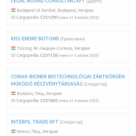
LEGAL BOUND CONSULTING KFT
(Друго)
Budapest VI. kerület, Budapest, Унгария
ID Cargopedia:
C251290
(член от 8 април 2025)
KISS ENDRE BOTOND
(Превозвач)
Tószeg, Яс-Надкун-Солнок, Унгария
ID Cargopedia:
C251128
(член от 5 април 2025)
CORAX-BIONER BIOTECHNOLÓGIAI ZÁRTKÖRŰEN
MŰKÖDŐ RÉSZVÉNYTÁRSASÁG
(Спедитор)
Budaörs, Пещ, Унгария
ID Cargopedia:
C251065
(член от 4 април 2025)
INTERFIL TRADE KFT
(Спедитор)
Monor, Пещ, Унгария