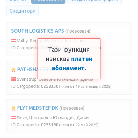
Спедитори
SOUTH LOGISTICS APS
(Превозвач)
Valby, Region Hovedstaden, Дания
ID Cargopedia:
C268055
(член от 30 март 2026)
Тази функция
изисква
платен
абонамент
.
PATHSHAPER APS
(Превозвач)
Svenstrup, Северна Ютландия, Дания
ID Cargopedia:
C258330
(член от 19 септември 2025)
FLYTMEDSTEF.DK
(Превозвач)
Skive, Централна Ютландия, Дания
ID Cargopedia:
C253190
(член от 22 май 2025)