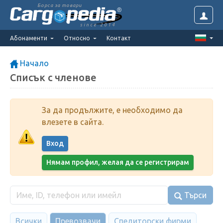
Борса за товари
since 2014
Абонаменти
Относно
Контакт
Начало
Списък с членове
За да продължите, е необходимо да
влезете в сайта.
Вход
Нямам профил, желая да се регистрирам
Търси
Всички
Превозвачи
Спедиторски фирми