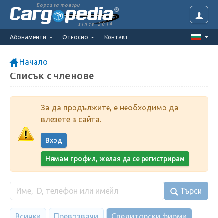
Борса за товари
since 2014
Абонаменти
Относно
Контакт
Начало
Списък с членове
За да продължите, е необходимо да
влезете в сайта.
Вход
Нямам профил, желая да се регистрирам
Търси
Всички
Превозвачи
Спедиторски фирми