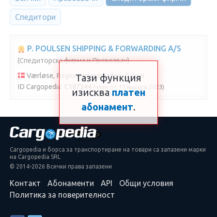
Спедитори
P. POULSEN SHIPPING & FORWARDING A/S
(Спедиторска фирма и Превозвач)
Værløse, Region Hovedstaden, Дания
Тази функция
ID Cargopedia:
C187344
(член от 11 януари 2023)
изисква
платен
абонамент
.
Cargopedia и борса за транспортиране на товари са запазени марки
на Cargopedia SRL
© 2014-2026 Всички права запазени
Контакт
Абонаменти
API
Общи условия
Политика за поверителност