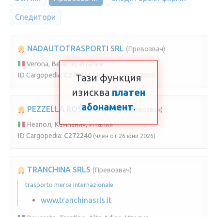
Спедитори
NADAUTOTRASPORTI SRL
(Превозвач)
Verona, Венето, Италия
ID Cargopedia:
C272256
(член от 26 юни 2026)
Тази функция
изисква
платен
абонамент
.
PEZZELLA ROSARIO (IND.)
(Превозвач)
Неапол, Кампания, Италия
ID Cargopedia:
C272240
(член от 26 юни 2026)
TRANCHINA SRLS
(Превозвач)
trasporto merce internazionale.
www.tranchinasrls.it