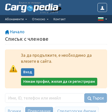
Борса за товари
since 2014
Абонаменти
Относно
Контакт
Начало
Списък с членове
За да продължите, е необходимо да
влезете в сайта.
Вход
Нямам профил, желая да се регистрирам
Търси
Всички
Превозвачи
Спедиторски фирми