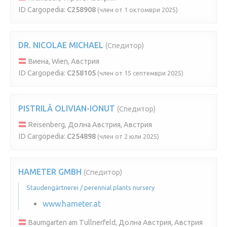
ID Cargopedia:
C258908
(член от 1 октомври 2025)
DR. NICOLAE MICHAEL
(Спедитор)
Виена, Wien, Австрия
ID Cargopedia:
C258105
(член от 15 септември 2025)
PISTRILǍ OLIVIAN-IONUT
(Спедитор)
Reisenberg, Долна Австрия, Австрия
ID Cargopedia:
C254898
(член от 2 юли 2025)
HAMETER GMBH
(Спедитор)
Staudengärtnerei / perennial plants nursery
www.hameter.at
Baumgarten am Tullnerfeld, Долна Австрия, Австрия