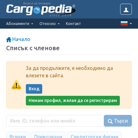
Борса за товари
since 2014
Абонаменти
Относно
Контакт
Начало
Списък с членове
За да продължите, е необходимо да
влезете в сайта.
Вход
Нямам профил, желая да се регистрирам
Търси
Всички
Превозвачи
Спедиторски фирми