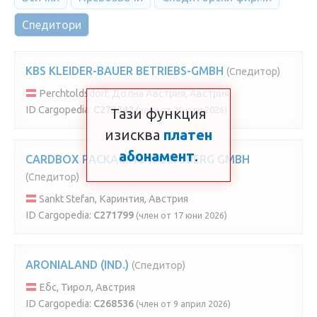
Спедитори
KBS KLEIDER-BAUER BETRIEBS-GMBH
(Спедитор)
Perchtoldsdorf, Долна Австрия, Австрия
ID Cargopedia:
C273342
(член от 20 юли 2026)
Тази функция
изисква
платен
абонамент
.
CARDBOX PACKAGING WOLFSBERG GMBH
(Спедитор)
Sankt Stefan, Каринтия, Австрия
ID Cargopedia:
C271799
(член от 17 юни 2026)
ARONIALAND (IND.)
(Спедитор)
Ебс, Тирол, Австрия
ID Cargopedia:
C268536
(член от 9 април 2026)