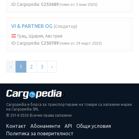
ID Cargopedia:
C253689
(член от 2 юни 2025)
VI & PARTNER OG
(Спедитор)
Грац, Щирия, Австрия
ID Cargopedia:
C250789
(член от 29 март 2025)
‹
1
2
3
›
Cargopedia и борса за транспортиране на товари са запазени марки
на Cargopedia SRL
© 2014-2026 Всички права запазени
Контакт
Абонаменти
API
Общи условия
Политика за поверителност