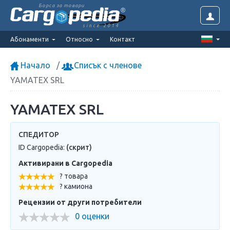
Борса за товари
since 2014
Абонаменти
Относно
Контакт
Начало
Списък с членове
YAMATEX SRL
YAMATEX SRL
СПЕДИТОР
ID Cargopedia:
(скрит)
Активирани в Cargopedia
? товара
? камиона
Рецензии от други потребители
0 оценки