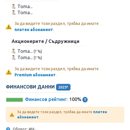
Toma...
Toma...
За да видите този раздел, трябва да имате
платен абонамент
.
Акционерите / Съдружници
Toma...
(? %)
Toma...
(? %)
За да видите този раздел, трябва да имате
Premium абонамент
.
ФИНАНСОВИ ДАННИ
2025*
Финансов рейтинг:
100%
За да видите този раздел, трябва да имате
платен
абонамент
.
Оборот: 466...