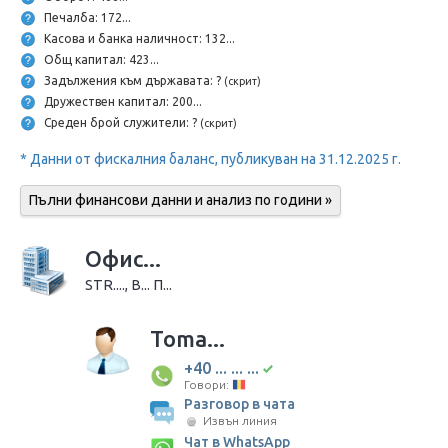
Печалба: 172...
Касова и банка наличност: 132...
Общ капитал: 423...
Задължения към държавата: ?
(скрит)
Дружествен капитал: 200...
Среден брой служители: ?
(скрит)
* Данни от фискалния баланс, публикуван на 31.12.2025 г.
Пълни финансови данни и анализ по години »
Офис...
STR...., B... П...
Toma...
+40 ... ... ...
Говори:
Разговор в чата
Извън линия
Чат в WhatsApp