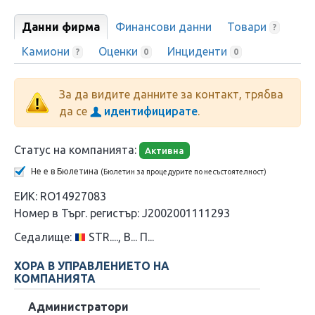
Данни фирма
Финансови данни
Товари
?
Камиони
Оценки
Инциденти
?
0
0
За да видите данните за контакт, трябва
да се
идентифицирате
.
Статус на компанията:
Активна
Не е в Бюлетина
(Бюлетин за процедурите по несъстоятелност)
ЕИК:
RO14927083
Номер в Търг. регистър:
J2002001111293
Седалище:
STR...., B... П...
ХОРА В УПРАВЛЕНИЕТО НА
КОМПАНИЯТА
Администратори