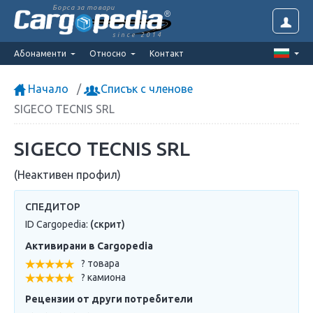
Борса за товари
since 2014
Абонаменти
Относно
Контакт
Начало
Списък с членове
SIGECO TECNIS SRL
SIGECO TECNIS SRL
(Неактивен профил)
СПЕДИТОР
ID Cargopedia:
(скрит)
Активирани в Cargopedia
? товара
? камиона
Рецензии от други потребители