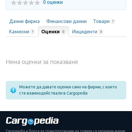
0 оценки
Данни фирма
Финансови данни
Товари
?
Камиони
Оценки
Инциденти
0
?
0
Няма оценки за показване
Можете да давате оценки само на фирми, с които
сте взаимодействали в Cargopedia
Cargopedia и борса за транспортиране на товари са запазени марки