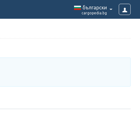
български
cargopedia.bg