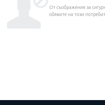
От съображения за сигурн
обявите на този потреби