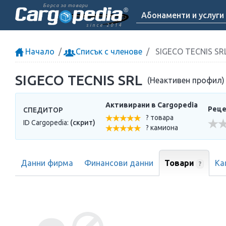
Борса за товари
Абонаменти и услуги
since 2014
Начало
Списък с членове
SIGECO TECNIS SR
SIGECO TECNIS SRL
(Неактивен профил)
Активирани в Cargopedia
Реце
СПЕДИТОР
? товара
ID Cargopedia:
(скрит)
? камиона
Данни фирма
Финансови данни
Товари
Ка
?