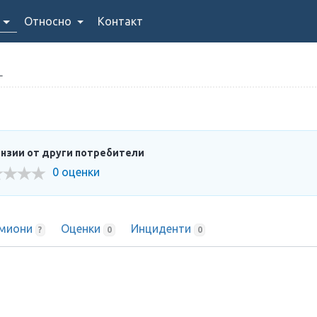
Относно
Контакт
L
нзии от други потребители
0 оценки
миони
Оценки
Инциденти
?
0
0