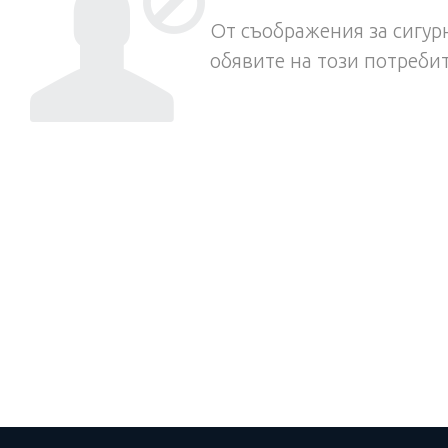
От съображения за сигурн
обявите на този потреби