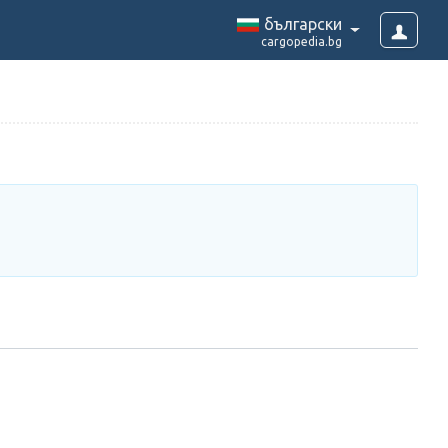
български
cargopedia.bg