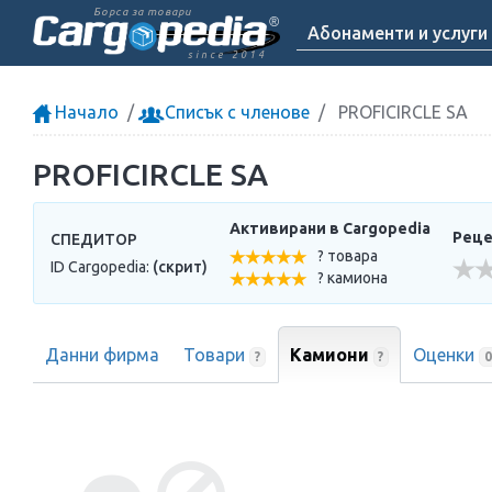
Борса за товари
Абонаменти и услуги
since 2014
Начало
Списък с членове
PROFICIRCLE SA
PROFICIRCLE SA
Активирани в Cargopedia
Реце
СПЕДИТОР
? товара
ID Cargopedia:
(скрит)
? камиона
Данни фирма
Товари
Камиони
Оценки
?
?
0