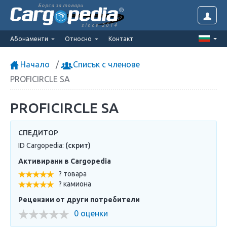
Борса за товари
since 2014
Абонаменти
Относно
Контакт
Начало
Списък с членове
PROFICIRCLE SA
PROFICIRCLE SA
СПЕДИТОР
ID Cargopedia:
(скрит)
Активирани в Cargopedia
? товара
? камиона
Рецензии от други потребители
0 оценки