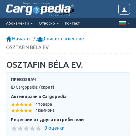
Борса за товари
since 2014
Абонаменти
Относно
Контакт
Начало
Списък с членове
OSZTAFIN BÉLA EV.
OSZTAFIN BÉLA EV.
ПРЕВОЗВАЧ
ID Cargopedia:
(скрит)
Активирани в Cargopedia
? товара
? камиона
Рецензии от други потребители
0 оценки