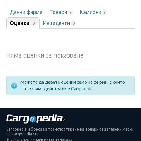
Данни фирма
Товари
Камиони
?
?
Оценки
Инциденти
0
0
Няма оценки за показване
Можете да давате оценки само на фирми, с които
сте взаимодействали в Cargopedia
Cargopedia и борса за транспортиране на товари са запазени марки
на Cargopedia SRL
© 2014-2026 Всички права запазени