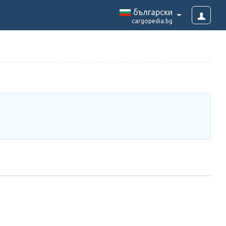
български
cargopedia.bg