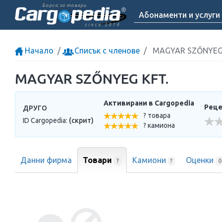
Борса за товари
Абонаменти и услуги
since 2014
Начало
Списък с членове
MAGYAR SZŐNYEG 
MAGYAR SZŐNYEG KFT.
Активирани в Cargopedia
Реце
ДРУГО
? товара
ID Cargopedia:
(скрит)
? камиона
Данни фирма
Товари
Камиони
Оценки
?
?
0