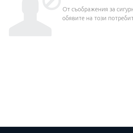
От съображения за сигурн
обявите на този потреби