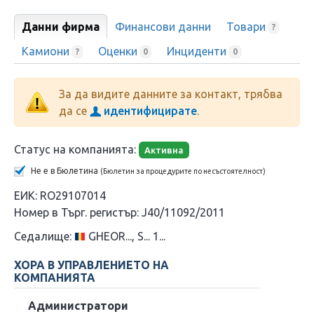
Данни фирма
Финансови данни
Товари
?
Камиони
Оценки
Инциденти
?
0
0
За да видите данните за контакт, трябва
да се
идентифицирате
.
Статус на компанията:
Активна
Не е в Бюлетина
(Бюлетин за процедурите по несъстоятелност)
ЕИК:
RO29107014
Номер в Търг. регистър:
J40/11092/2011
Седалище:
GHEOR..., S... 1...
ХОРА В УПРАВЛЕНИЕТО НА
КОМПАНИЯТА
Администратори