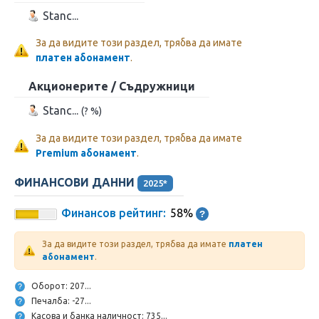
Stanc...
За да видите този раздел, трябва да имате
платен абонамент
.
Акционерите / Съдружници
Stanc...
(? %)
За да видите този раздел, трябва да имате
Premium абонамент
.
ФИНАНСОВИ ДАННИ
2025*
Финансов рейтинг:
58%
За да видите този раздел, трябва да имате
платен
абонамент
.
Оборот: 207...
Печалба: -27...
Касова и банка наличност: 735...