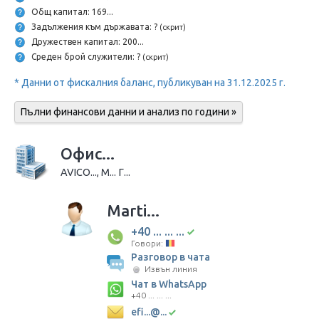
Общ капитал: 169...
Задължения към държавата: ?
(скрит)
Дружествен капитал: 200...
Среден брой служители: ?
(скрит)
* Данни от фискалния баланс, публикуван на 31.12.2025 г.
Пълни финансови данни и анализ по години »
Офис...
AVICO..., M... Г...
Marti...
+40 ... ... ...
Говори:
Разговор в чата
Извън линия
Чат в WhatsApp
+40 ... ... ...
efi...@...