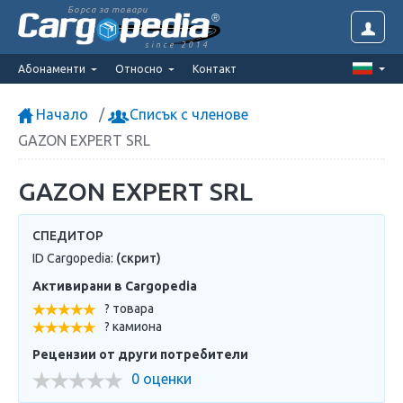
Борса за товари
since 2014
Абонаменти
Относно
Контакт
Начало
Списък с членове
GAZON EXPERT SRL
GAZON EXPERT SRL
СПЕДИТОР
ID Cargopedia:
(скрит)
Активирани в Cargopedia
? товара
? камиона
Рецензии от други потребители
0 оценки