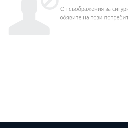
От съображения за сигурн
обявите на този потреби