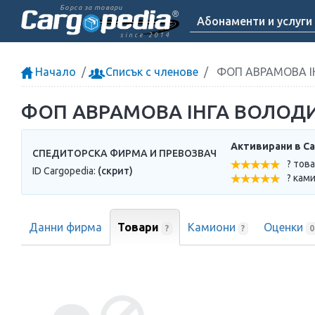
Борса за товари
Абонаменти и услуги
since 2014
Начало
Списък с членове
ФОП АВРАМОВА І
ФОП АВРАМОВА ІНГА ВОЛОД
Активирани в Ca
СПЕДИТОРСКА ФИРМА И ПРЕВОЗВАЧ
? тов
ID Cargopedia:
(скрит)
? кам
Данни фирма
Товари
Камиони
Оценки
?
?
0