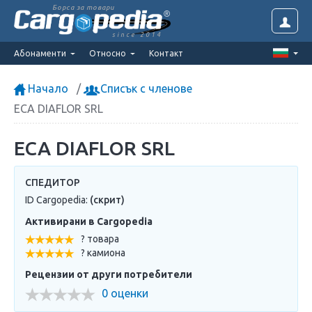
Борса за товари
since 2014
Абонаменти
Относно
Контакт
Начало
Списък с членове
ECA DIAFLOR SRL
ECA DIAFLOR SRL
СПЕДИТОР
ID Cargopedia:
(скрит)
Активирани в Cargopedia
? товара
? камиона
Рецензии от други потребители
0 оценки