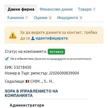
Данни фирма
Финансови данни
Товари
?
Камиони
Оценки
Инциденти
?
0
0
За да видите данните за контакт, трябва
да се
идентифицирате
.
Статус на компанията:
Активна
Не е в Бюлетина
(Бюлетин за процедурите по несъстоятелност)
ЕИК:
53218430
Номер в Търг. регистър:
J2026000839004
Седалище:
CHIM..., S... Н...
ХОРА В УПРАВЛЕНИЕТО НА
КОМПАНИЯТА
Администратори