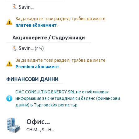
Savin...
За да видите този раздел, трябва да имате
платен абонамент
.
Акционерите / Съдружници
Savin...
(? %)
За да видите този раздел, трябва да имате
Premium абонамент
.
ФИНАНСОВИ ДАННИ
DAC CONSULTING ENERGY SRL не е публикувал
информация за счетоводния си баланс (финансови
данни) в Търговския регистър
Офис...
CHIM..., S... Н...