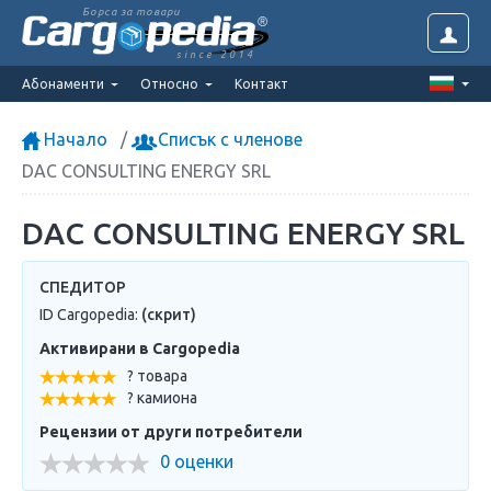
Борса за товари
since 2014
Абонаменти
Относно
Контакт
Начало
Списък с членове
DAC CONSULTING ENERGY SRL
DAC CONSULTING ENERGY SRL
СПЕДИТОР
ID Cargopedia:
(скрит)
Активирани в Cargopedia
? товара
? камиона
Рецензии от други потребители
0 оценки