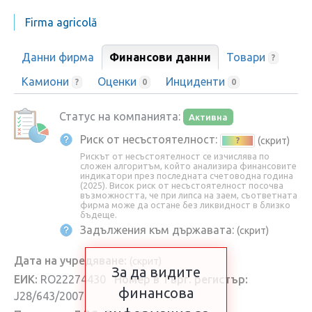
Firma agricolă
Данни фирма
Финансови данни
Товари
?
Камиони
Оценки
Инциденти
?
0
0
Статус на компанията:
Активна
Риск от несъстоятелност:
(скрит)
?
Рискът от несъстоятелност се изчислява по
сложен алгоритъм, който анализира финансовите
индикатори през последната счетоводна година
(2025). Висок риск от несъстоятелност посочва
възможността, че при липса на заем, съответната
фирма може да остане без ликвидност в близко
бъдеще.
Задължения към държавата:
(скрит)
Дата на учредяване:
(скрит)
За да видите
ЕИК:
RO22274430
Номер в Търг. регистър:
финансова
J28/643/2007