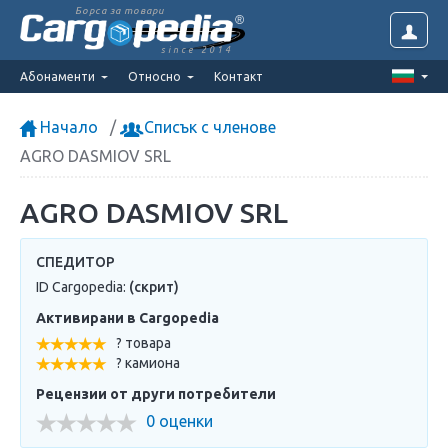
Борса за товари
since 2014
Абонаменти
Относно
Контакт
Начало
Списък с членове
AGRO DASMIOV SRL
AGRO DASMIOV SRL
СПЕДИТОР
ID Cargopedia:
(скрит)
Активирани в Cargopedia
? товара
? камиона
Рецензии от други потребители
0 оценки