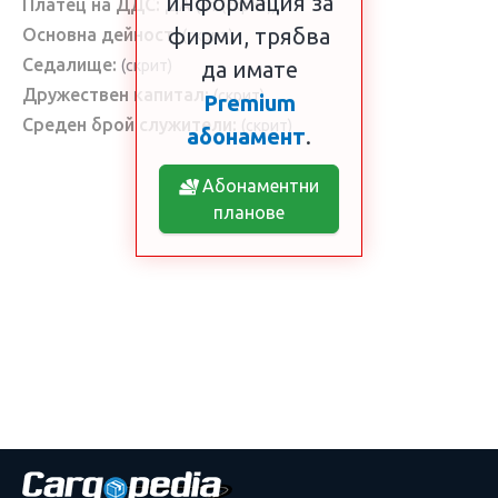
информация за
Платец на ДДС:
ДА
(от (скрит))
фирми, трябва
Основна дейност:
(скрит)
Седалище:
(скрит)
да имате
Дружествен капитал:
(скрит)
Premium
Среден брой служители:
(скрит)
абонамент
.
Абонаментни
планове