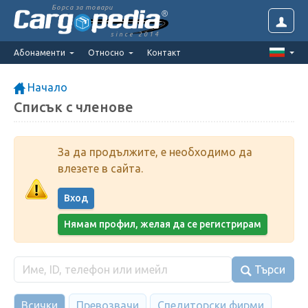
Борса за товари
since 2014
Абонаменти
Относно
Контакт
Начало
Списък с членове
За да продължите, е необходимо да
влезете в сайта.
Вход
Нямам профил, желая да се регистрирам
Търси
Всички
Превозвачи
Спедиторски фирми