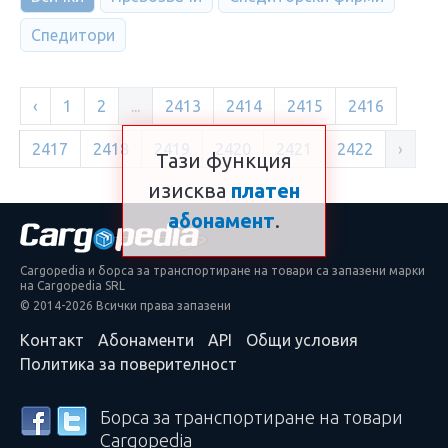
Спедитори
‹
1
2
...
2413
2414
2415
2416
2417
2418
2419
2420
2421
2422
›
Тази функция
изисква
платен
абонамент
.
Cargopedia и борса за транспортиране на товари са запазени марки
на Cargopedia SRL
© 2014-2026 Всички права запазени
Контакт
Абонаменти
API
Общи условия
Политика за поверителност
Борса за транспортиране на товари
Cargopedia