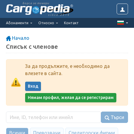
Борса за товари
since 2014
Абонаменти
Относно
Контакт
Начало
Списък с членове
За да продължите, е необходимо да
влезете в сайта.
Вход
Нямам профил, желая да се регистрирам
Търси
Всички
Превозвачи
Спедиторски фирми