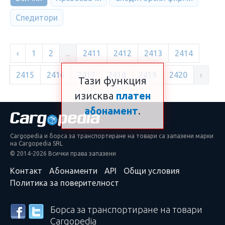
Спедитори
‹
1
2
...
2411
2412
2413
2414
2415
2416
2417
2418
2419
2420
›
Тази функция
изисква
платен
абонамент
.
Cargopedia и борса за транспортиране на товари са запазени марки
на Cargopedia SRL
© 2014-2026 Всички права запазени
Контакт
Абонаменти
API
Общи условия
Политика за поверителност
Борса за транспортиране на товари
Cargopedia