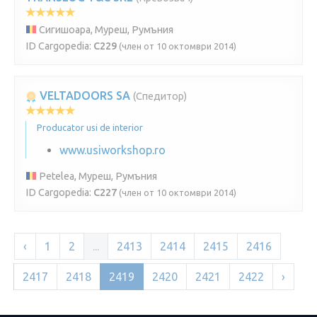
Сигишоара, Муреш, Румъния
ID Cargopedia:
C229
(член от 10 октомври 2014)
VELTADOORS SA
(Спедитор)
Producator usi de interior
www.usiworkshop.ro
Petelea, Муреш, Румъния
ID Cargopedia:
C227
(член от 10 октомври 2014)
‹
1
2
...
2413
2414
2415
2416
2417
2418
2419
2420
2421
2422
›