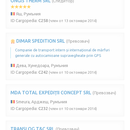
ONGIS THERM SRL
(Спедитор)
Яш, Румъния
ID Cargopedia:
C258
(член от 13 октомври 2014)
DIMAR SPEDITION SRL
(Превозвач)
Companie de transport intern și internațional de mărfuri
generale cu autocamioane supravegheate prin GPS
Дева, Хунедоара, Румъния
ID Cargopedia:
C242
(член от 10 октомври 2014)
MDA TOTAL EXPEDIȚII CONCEPT SRL
(Превозвач)
Smeura, Арджеш, Румъния
ID Cargopedia:
C232
(член от 10 октомври 2014)
TRANSLOG T&C SRL
(Превозвач)