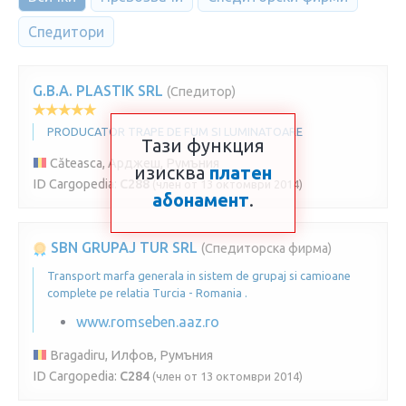
Спедитори
G.B.A. PLASTIK SRL
(Спедитор)
PRODUCATOR TRAPE DE FUM SI LUMINATOARE
Тази функция
Căteasca, Арджеш, Румъния
изисква
платен
ID Cargopedia:
C288
(член от 13 октомври 2014)
абонамент
.
SBN GRUPAJ TUR SRL
(Спедиторска фирма)
Transport marfa generala in sistem de grupaj si camioane
complete pe relatia Turcia - Romania .
www.romseben.aaz.ro
Bragadiru, Илфов, Румъния
ID Cargopedia:
C284
(член от 13 октомври 2014)