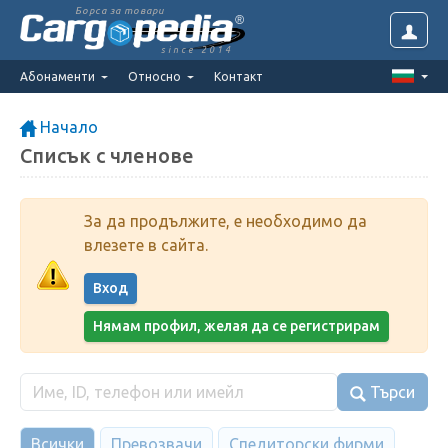
Борса за товари
since 2014
Абонаменти
Относно
Контакт
Начало
Списък с членове
За да продължите, е необходимо да
влезете в сайта.
Вход
Нямам профил, желая да се регистрирам
Търси
Всички
Превозвачи
Спедиторски фирми